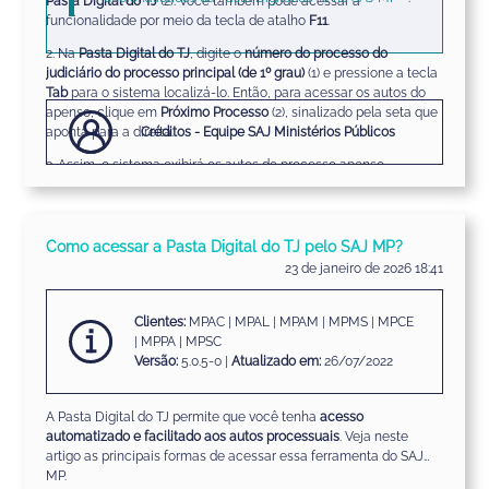
Pasta Digital do TJ
(2). Você também pode acessar a
funcionalidade por meio da tecla de atalho
F11
.
2. Na
Pasta Digital do TJ
, digite o
número do processo do
judiciário do processo principal (de 1º grau)
(1) e pressione a tecla
Tab
para o sistema localizá-lo. Então, para acessar os autos do
apenso, clique em
Próximo Processo
(2), sinalizado pela seta que
aponta para a direita.
Créditos - Equipe SAJ Ministérios Públicos
3. Assim, o sistema exibirá os autos do processo apenso.
Aproveite este recurso para visualizar processos apensos na
Pasta Digital do TJ!
Como acessar a Pasta Digital do TJ pelo SAJ MP?
23 de janeiro de 2026 18:41
Saiba mais
Clientes:
MPAC | MPAL | MPAM | MPMS | MPCE
| MPPA | MPSC
Versão:
5.0.5-0 |
Atualizado em:
26/07/2022
A Pasta Digital do TJ permite que você tenha
acesso
automatizado e facilitado aos autos processuais
. Veja neste
artigo as principais formas de acessar essa ferramenta do SAJ
MP.