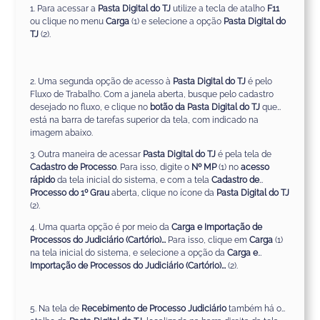
1. Para acessar a
Pasta Digital do TJ
utilize a tecla de atalho
F11
ou clique no menu
Carga
(1) e selecione a opção
Pasta Digital do
TJ
(2).
2. Uma segunda opção de acesso à
Pasta Digital do TJ
é pelo
Fluxo de Trabalho. Com a janela aberta, busque pelo cadastro
desejado no fluxo, e clique no
botão da Pasta Digital do TJ
que
está na barra de tarefas superior da tela, com indicado na
imagem abaixo.
3. Outra maneira de acessar
Pasta Digital do TJ
é pela tela de
Cadastro de Processo
. Para isso, digite o
Nº MP
(1) no
acesso
rápido
da tela inicial do sistema, e com a tela
Cadastro de
Processo do 1º Grau
aberta, clique no ícone da
Pasta Digital do TJ
(2).
4. Uma quarta opção é por meio da
Carga e Importação de
Processos do Judiciário (Cartório)...
Para isso, clique em
Carga
(1)
na tela inicial do sistema, e selecione a opção da
Carga e
Importação de Processos do Judiciário (Cartório)...
(2).
5. Na tela de
Recebimento de Processo Judiciário
também há o