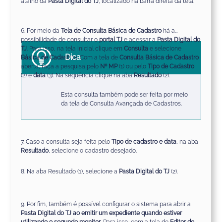
atalho da
Pasta Digital do TJ
, localizado na barra direita da tela.
6. Por meio da
Tela de Consulta Básica de Cadastro
há a
possibilidade de consultar o
portal TJ
e acessar a
Pasta Digital do
TJ
. Para isso, na tela inicial clique em
Consulta
e selecione
Dica
Básica de Cadastros
. Com a tela de
Consulta Básica de Cadastro
aberta, faça a pesquisa pelo
Nº MP
(1) ou pelo
Tipo de Cadastro
(2) e
data
(3). Na sequência clique na aba
Resultado
(2).
Esta consulta também pode ser feita por meio
da tela de Consulta Avançada de Cadastros.
7. Caso a consulta seja feita pelo
Tipo de cadastro e data
, na aba
Resultado
, selecione o cadastro desejado.
8. Na aba Resultado (1), selecione a
Pasta Digital do TJ
(2).
9. Por fim, também é possível configurar o sistema para abrir a
Pasta Digital do TJ ao emitir um expediente quando estiver