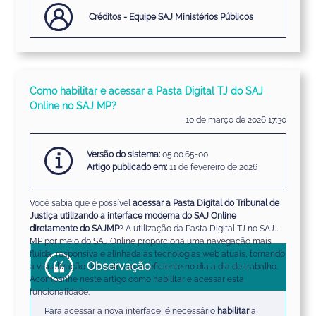
Créditos - Equipe SAJ Ministérios Públicos
Como habilitar e acessar a Pasta Digital TJ do SAJ
Online no SAJ MP?
10 de março de 2026 17:30
Versão do sistema:
05.00.65-00
Artigo publicado em:
11 de fevereiro de 2026
Você sabia que é possível
acessar a Pasta Digital do Tribunal de
Justiça utilizando a interface moderna do SAJ Online
diretamente do SAJMP
? A utilização da Pasta Digital TJ no SAJ
MP por meio do SAJ Online proporciona uma navegação mais
fluida, responsiva e alinhada às tecnologias web atuais, tornando
Observação
a visualização dos autos mais eficiente no dia a dia de trabalho.
Acompanhe neste artigo como habilitar e acessar esta
funcionalidade.
Para acessar a nova interface, é necessário
habilitar
a