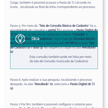
Carga, também é possível acessar a Pasta do TJ clicando no
ícone ... localizado ao final da linha correspondente ao processo.
Passo 5. Por meio da "
Tela de Consulta Básica de Cadastro
" há a
possibilidade de consultar o
portal TJ
e acessar a
Pasta Digital do
TJ
. Para isso, na tela inicial, selecione o menu "
Consulta
" e
Dica
submenu "
Básica de Cadastros
". Com a tela de
Consulta Básica
de Cadastro
aberta, faça a pesquisa pelo
Nº MP
(1)
ou pelo
Tipo
de Cadastro
(2)
e
data
(3)
. Na sequência clique na aba
Resultado
(2)
.
Esta consulta também pode ser feita por meio
da tela de Consulta Avançada de Cadastros.
Passo 6. Após realizar a sua pesquisa, localizando o processo
desejado, na aba "
Resultado
"
(1),
selecione a
Pasta Digital do TJ
(2)
.
Passo 7. Por fim, também é possível configurar o sistema para