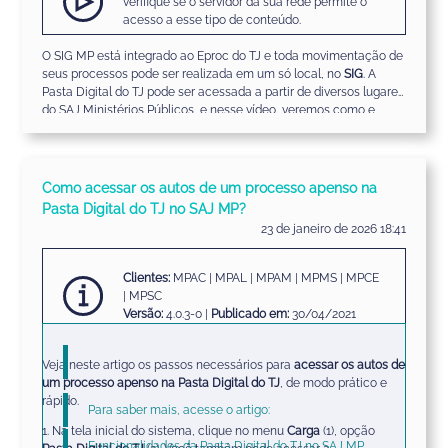
verifique se o servidor da sua rede permite o
acesso a esse tipo de conteúdo.
O SIG MP está integrado ao Eproc do TJ e toda movimentação de
seus processos pode ser realizada em um só local, no
SIG
. A
Pasta Digital do TJ pode ser acessada a partir de diversos lugares
do SAJ Ministérios Públicos, e nesse vídeo, veremos como e
quais são esses lugares.
Como acessar os autos de um processo apenso na
Pasta Digital do TJ no SAJ MP?
23 de janeiro de 2026 18:41
Clientes:
MPAC | MPAL | MPAM | MPMS | MPCE
| MPSC
Versão:
4.0.3-0 |
Publicado em:
30/04/2021
Veja neste artigo os passos necessários para
acessar os autos de
um processo apenso na Pasta Digital do TJ
, de modo prático e
rápido.
Para saber mais, acesse o artigo:
1. Na tela inicial do sistema, clique no menu
Carga
(1), opção
Funcionalidades da Pasta Digital do TJ no SAJ MP
.