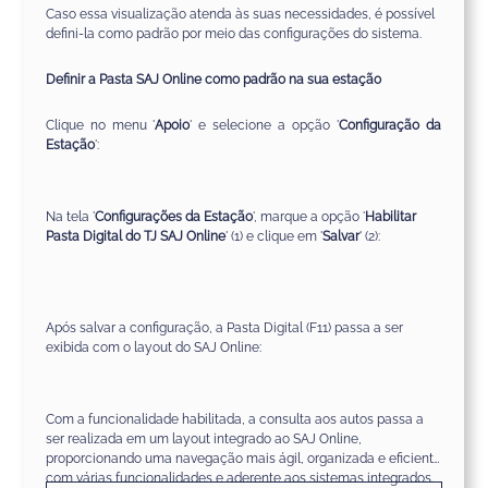
Caso essa visualização atenda
às
suas necessidades
,
é possível
defini-la como
padrão por meio das configurações do sistema.
Definir a Pasta SAJ Online como padrão na sua estação
Clique no menu '
Apoio
' e selecione a opção '
Configuração da
Estação
':
Na tela '
Configurações da Estação
',
marqu
e a opção '
Habilitar
Pasta Digital do TJ SAJ Online
' (1)
e
clique
em '
S
alvar
' (2):
Após salvar a configuração, a Pasta Digital (F11) passa a ser
exibida com o layout do SAJ Online:
Com a funcionalidade habilitada, a consulta aos autos passa a
ser realizada em um layout integrado ao SAJ Online,
proporcionando uma navegação mais ágil, organizada e eficient
e
com várias funcionalidades e aderente aos sistemas integrados.