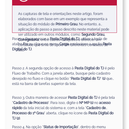
As capturas de tela e orientações neste artigo, foram
elaborados com base em um exemplo que representa a
situação do módulo de
Primeiro Grau
. No entanto, a
aplicação do passo a passo descrito neste material pode
ser utilizado em outros módulos, como:
Segundo Grau,
Passo 1. Para acessar a
Pasta Digital do TJ
, utilize a tecla de
Corregedoria
, entre outros. O objetivo é oferecer um
atalho
F11
ou clique no menu
Carga
e selecione a opção
Pasta
conteúdo que sirva de apoio em diferentes contextos de
Digital do TJ
.
uso.
Passo 2. A segunda opção de acesso à
Pasta Digital do TJ
é pelo
Fluxo de Trabalho. Com a janela aberta, busque pelo cadastro
desejado no fluxo e clique no botão "
Pasta Digital do TJ
"
(1)
que
está na barra de tarefas superior da tela.
Passo 3. Outra maneira de acessar
Pasta Digital do TJ
é pela tela
"
Cadastro de Processo
". Para isso, digite o
Nº MP (1)
no
acesso
rápido
da tela inicial do sistema e, com a tela "
Cadastro de
Processo do 1º Grau
" aberta, clique no ícone da
Pasta Digital do
TJ
(2)
.
Passo 4. Na opção "
Status de Importação
", dentro do menu