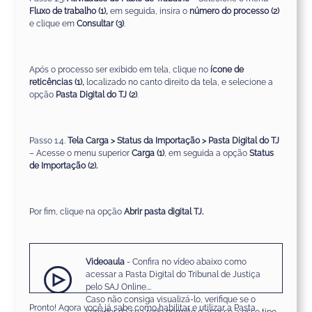
Fluxo de trabalho (1),
em seguida, insira o
número do processo (2)
e clique em
Consultar (3)
.
Após o processo ser exibido em tela, clique no
ícone de
reticências (1),
localizado no canto direito da tela, e selecione a
opção
Pasta Digital do TJ (2)
.
Passo 1.4.
Tela Carga > Status da Importação > Pasta Digital do TJ
– Acesse o menu superior
Carga (1)
, em seguida a opção
Status
de Importação (2).
Por fim, clique na opção
Abrir pasta digital TJ.
Videoaula
- Confira no vídeo abaixo como
acessar a Pasta Digital do Tribunal de Justiça
pelo SAJ Online.
Caso não consiga visualizá-lo, verifique se o
Pronto! Agora você já sabe como habilitar e utilizar a Pasta