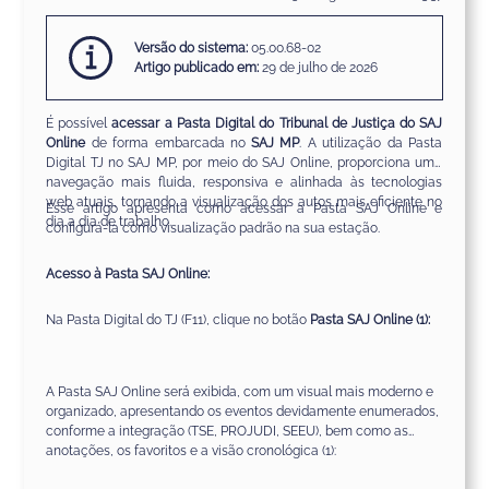
Versão do sistema:
05.00.68-02
Artigo publicado em:
29 de julho de 2026
É possível
acessar a Pasta Digital do Tribunal de Justiça do SAJ
Online
de forma embarcada no
SAJ MP
. A utilização da Pasta
Digital TJ no SAJ MP, por meio do SAJ Online, proporciona uma
navegação mais fluida, responsiva e alinhada às tecnologias
web atuais, tornando a visualização dos autos mais eficiente no
Esse artigo apresenta como acessar a Pasta SAJ Online e
dia a dia de trabalho.
configurá-la como visualização padrão na sua estação.
Acesso à Pasta SAJ Online:
Na Pasta Digital do TJ (F11), clique no botão
Pasta SAJ Online (1):
A Pasta SAJ Online será exibida, com um visual mais
moderno e
organizado, apresentando os eventos devidamente enumerados,
conforme a integração (TSE, PROJUDI, SEEU
), bem como as
anotações, os favoritos e a visão cronológica (1):