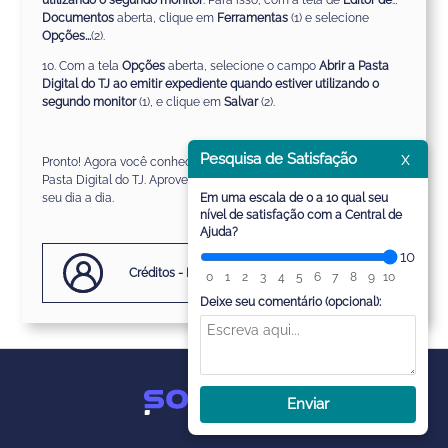
utilizando o segundo monitor
. Para isso, com a tela de
Editor de
Documentos
aberta, clique em
Ferramentas
(1) e selecione
Opções...
(2).
10. Com a tela
Opções
aberta, selecione o campo
Abrir a Pasta
Digital do TJ ao emitir expediente quando estiver utilizando o
segundo monitor
(1), e clique em
Salvar
(2).
x
Pesquisa de Satisfação
Pronto! Agora você conhece as diferentes formas de acessar a
Pasta Digital do TJ. Aproveite estas possibilidades para facilitar o
Em uma escala de 0 a 10 qual seu
seu dia a dia.
nível de satisfação com a Central de
Ajuda?
10
Créditos - Equipe SAJ Ministérios Públicos
0
1
2
3
4
5
6
7
8
9
10
Deixe seu comentário (opcional):
Enviar