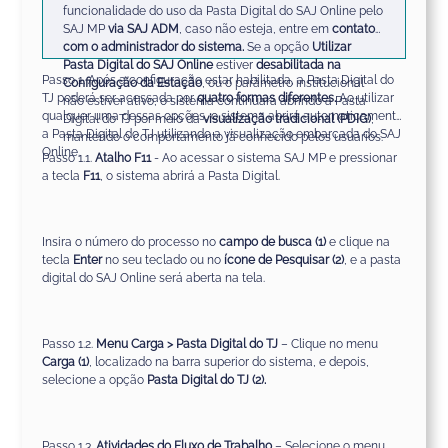
funcionalidade do uso da Pasta Digital do SAJ Online pelo
SAJ MP
via SAJ ADM
, caso não esteja, entre em
contato
com o administrador do sistema.
Se a opção
Utilizar
Pasta Digital do SAJ Online
estiver
desabilitada na
Passo 1. Após a configuração estar habilitada, a Pasta Digital do
Configuração da Estação
, ou o parâmetro institucional
TJ poderá ser acessada por
quatro formas diferentes.
Ao utilizar
não estiver ativo, o sistema continuará abrindo a Pasta
qualquer uma dessas opções, o sistema abrirá automaticamente
Digital do TJ por meio da
visualização tradicional (PDIG)
,
a Pasta Digital do TJ utilizando a visualização embarcada do SAJ
mantendo o comportamento já conhecido pelos usuários.
Online.
Passo 1.1.
Atalho F11
- Ao acessar o sistema SAJ MP e pressionar
a tecla
F11
, o sistema abrirá a Pasta Digital.
Insira o número do processo no
campo de busca (1)
e clique na
tecla
Enter
no seu teclado ou no
ícone de Pesquisar (2)
, e a pasta
digital do SAJ Online será aberta na tela.
Passo 1.2.
Menu Carga > Pasta Digital do TJ
– Clique no menu
Carga (1)
, localizado na barra superior do sistema, e depois,
selecione a opção
Pasta Digital do TJ (2).
Passo 1.3.
Atividades do Fluxo de Trabalho
– Selecione o menu