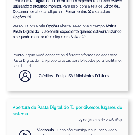
abrir a
Pasta Digital do TJ ao emitir um expediente quando estiver
utilizando o segundo monitor
. Para isso, com a tela de
Editor de
Documentos
aberta, clique em
Ferramentas
(1)
e selecione
Opções...(2).
Passo 8. Com a tela
Opções
aberta, selecione o campo
Abrir a
Pasta Digital do TJ ao emitir expediente quando estiver utilizando
o segundo monitor (1),
e clique em
Salvar
(2)
.
Pronto! Agora você conhece as diferentes formas de acessar a
Pasta Digital do TJ. Aproveite estas possibilidades para facilitar o
seu dia a dia.
Créditos - Equipe SAJ Ministérios Públicos
Abertura da Pasta Digital do TJ por diversos lugares do
sistema
23 de janeiro de 2026 18:41
Videoaula
- Caso não consiga visualizar o vídeo,