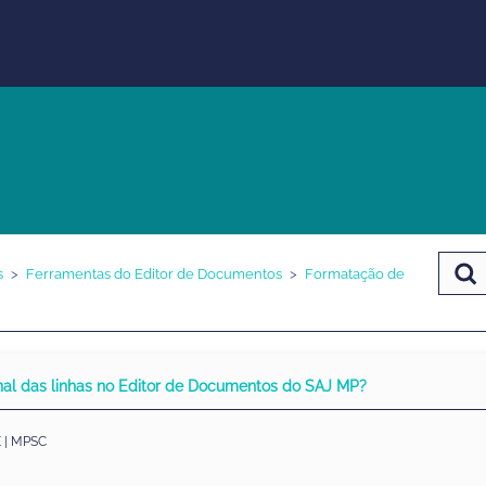
s
Ferramentas do Editor de Documentos
Formatação de
inal das linhas no Editor de Documentos do SAJ MP?
 | MPSC