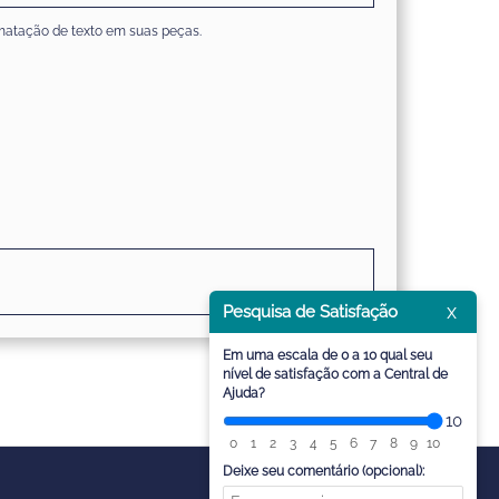
rmatação de texto em suas peças.
x
Pesquisa de Satisfação
Em uma escala de 0 a 10 qual seu
nível de satisfação com a Central de
Ajuda?
10
0
1
2
3
4
5
6
7
8
9
10
Deixe seu comentário (opcional):