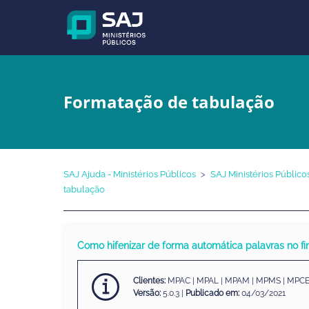
Formatação de tabulação
SAJ Ajuda - Ministérios Públicos
SAJ Ministérios Público
tabulação
Como hifenizar de forma automática palavras no f
Clientes:
MPAC | MPAL | MPAM | MPMS | MPCE
Versão:
5.0.3 |
Publicado em:
04/03/2021