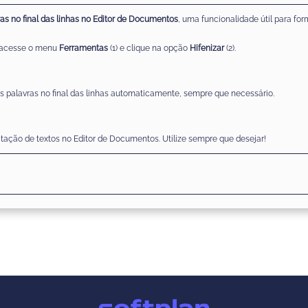
ras
n
o final das
linhas
no Editor de Documentos
, uma funcionalidade útil para fo
 acesse o menu
Ferramentas
(1)
e clique na
opção
Hifenizar
(2).
as palavras no
final das linhas
automaticamente,
sempre que necessário.
ção de textos no Editor de Documentos. Utilize sempre que desejar!