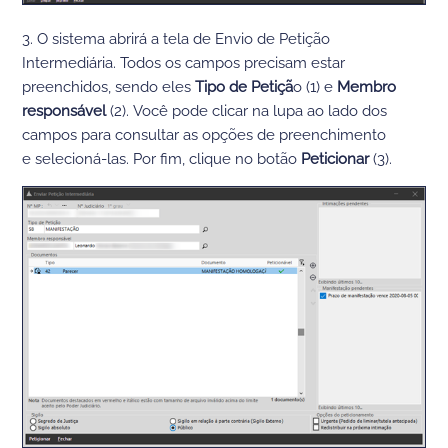
3.
O sistema abrirá a tela
de
Envio de Petição
Intermediária
. Todos os campos precisam estar
preenchidos
,
sendo
eles
Tipo
de Petiçã
o
(
1
) e
Membro
responsável
(
2
)
.
Você pode clicar
na
lupa
ao lado
dos
campos
para
consultar as opções de preenchimento
e
selecioná-la
s
.
Por fim, clique no botão
Peticionar
(
3
).