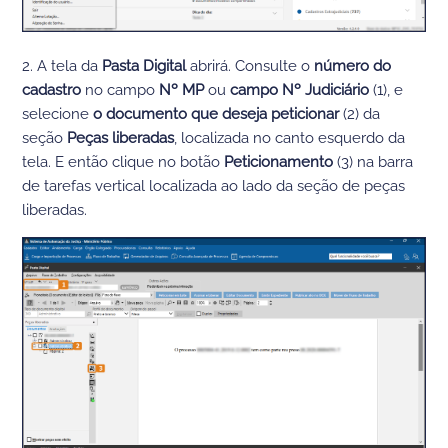
2. A tela da
Pasta Digita
l
abrirá
.
C
onsulte
o
número do
cadastro
no campo
Nº MP
ou
campo Nº
Judiciário
(1), e
selecione
o documento que deseja peticionar
(2) da
seção
Peças liberadas
, localizada no canto esquerdo da
tela
. E
então clique no botão
Peticionamento
(3) na barra
de tarefas vertical localizada ao lado da seção de peças
liberadas.