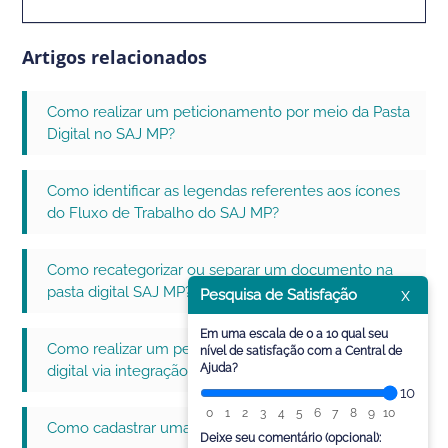
Artigos relacionados
Como realizar um peticionamento por meio da Pasta
Digital no SAJ MP?
Como identificar as legendas referentes aos ícones
do Fluxo de Trabalho do SAJ MP?
Como recategorizar ou separar um documento na
pasta digital SAJ MP?
x
Pesquisa de Satisfação
Em uma escala de 0 a 10 qual seu
Como realizar um peticionamento por meio da pasta
nível de satisfação com a Central de
Ajuda?
digital via integração do SAJ MP com o PJE?
10
0
1
2
3
4
5
6
7
8
9
10
Como cadastrar uma Petição Inicial Extrajudicial?
Deixe seu comentário (opcional):