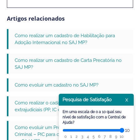
Artigos relacionados
Como realizar um cadastro de Habilitação para
Adoção Internacional no SAJ MP?
Como realizar um cadastro de Carta Precatória no
SAJ MP?
Como evoluir um cadastro no SAJ MP?
x
Pesquisa de Satisfação
Como realizar o cadastramento de procedimentos
extrajudiciais (PP, IC e PIC) no SAJ MP - MPM?
Em uma escala de 0 a 10 qual seu
nível de satisfação com a Central de
Ajuda?
Como evoluir um Procedimento Investigatório
10
Criminal – PIC para cadastro de processos do 1º Grau
0
1
2
3
4
5
6
7
8
9
10