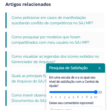
Artigos relacionados
Como peticionar em casos de manifestação
suscitando conflito de competência no SAJ MP?
Como pesquisar por modelos que foram
compartilhados com meu usuário no SAJ MP?
Como visualizar as legendas dos ícones exibidos no
Gerenciador de Arquivos?
x
Pesquisa de Satisfação
Quais as principais funcionalidades do Gerenciador
Em uma escala de 0 a 10 qual seu
de Arquivos do SAJ MP - MPM?
nível de satisfação com a Central de
Ajuda?
10
Como inserir observações no texto pelo Editor de
0
1
2
3
4
5
6
7
8
9
10
Documentos do SAJ MP - MPM?
Deixe seu comentário (opcional):