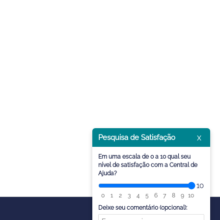
x
Pesquisa de Satisfação
Em uma escala de 0 a 10 qual seu
nível de satisfação com a Central de
Ajuda?
10
0
1
2
3
4
5
6
7
8
9
10
Deixe seu comentário (opcional):