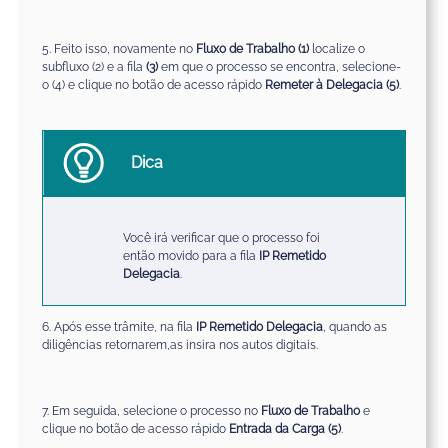
5. Feito isso, novamente
no
F
luxo de
T
rabalho
(1)
localize o
subfluxo (2) e a fila
(3)
em que o processo se encontra,
selecione
-
o
(4)
e clique no botão de acesso rápido
Remeter à Delegacia
(5)
.
Dica
Você irá verificar que
o processo
foi
então
movido para a fila
IP Remetido
Delegacia
.
6.
Após esse trâmite, na fila
IP Remetido Delegacia
, quando as
diligências retornarem,
as insira
nos autos digitais
.
7. E
m seguida, selecion
e
o processo no
F
luxo de
T
rabalho
e
cli
que
no botão de acesso rápido
Entrada da Carga
(5)
.