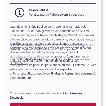
Cliente:
MPAM
Versão:
3.2.4-0 |
Publicado em:
13/04/2020
Quando o Ministério Público do Amazonas é intimado pelo
Tribunal de Justiça, são geradas duas pendências no SAJ
MP,
uma de
i
ntimação e outra de
m
anifestação. Quando
você
recebe
a
i
ntimação ou o prazo de leitura transcorre, automaticamente
,
a
pendência de intimação é concluída, ficando apenas a
A seguir realizamos um passo a passo quando essa
d
iligência é
pendência de manifestação. Essa por sua vez é concluída em
feita sem realizar a petição para o TJ.
Acompanhe.
dois momentos,
ao
peticiona
r
alguma peça para o TJ
ou
ao
lança
r
a
b
aixa da
c
arga no processo. Com base nesse
1.
No
Editor de documentos
do SAJ MP, minute sua solicitação
contexto, quando é determinado uma
d
iligência para
de
diligência
.
a
d
elegacia, esta pode ser
peticionada
ou
não.
O sistema SAJ
MP
está configurado para atender os dois aspectos.
2. Feito isso
,
utiliz
e
a opção de
Finalizar e Assinar
(1) e
confirme
(2)
o procedimento
.
O processo será movido então para fila
IP Ag. Remessa
Delegacia
.