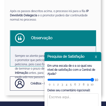
Após os passos descritos acima, o processo irá para a fila
IP
Devolvido Delegacia
e o promotor pode
rá
dar continuidade
normal no processo.
Observação
x
Sempre se atent
e
para a situação do processo, tanto para
Pesquisa de Satisfação
o promotor que peticiona quanto para o que não
peticiona, pois caso
for
trabalhar nesse processo antes
Em uma escala de 0 a 10 qual seu
de terminar o prazo de leitura, deve
Receber a
nível de satisfação com a Central de
Intimação
antes, para funcionamento correto do fluxo
Ajuda?
explicado nos passos desse
artigo
.
10
Créditos - Equipe SAJ Ministérios Públicos
0
1
2
3
4
5
6
7
8
9
10
Deixe seu comentário (opcional):