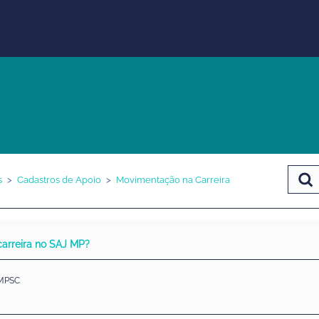
s
Cadastros de Apoio
Movimentação na Carreira
arreira no SAJ MP?
 MPSC