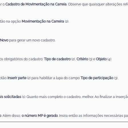
ar o
Cadastro de Movimentação na Carreia
.
Observe
que quaisquer alterações ref
tão
n
a opção
Movimentação na Carreira
(2).
Novo
para gerar um novo cadastro.
s obrigatórios do cadastro
:
Tipo de cadastro
(
2
),
Critério
(
3
)
e
Objeto
(
4
).
botão
Inserir parte
(2)
para
habilitar a lupa do
campo
Tipo de participação
(3)
.
is
solicitadas
(1)
.
Quanto mais complet
o o cadastro, melhor.
Ao finalizar a inserç
o
. Além disso,
o número MP é gerado
. Insira então as informações necessárias pa