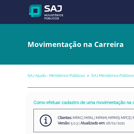
Movimentação na Carreira
SAJ Ajuda - Ministérios Públicos
SAJ Ministérios Público
Como efetuar cadastro de uma movimentação na c
Clientes:
MPAC| MPAL| MPAM| MPMS| MPCE|
Versão:
5.0.3 |
Atualizado em:
06/01/2021