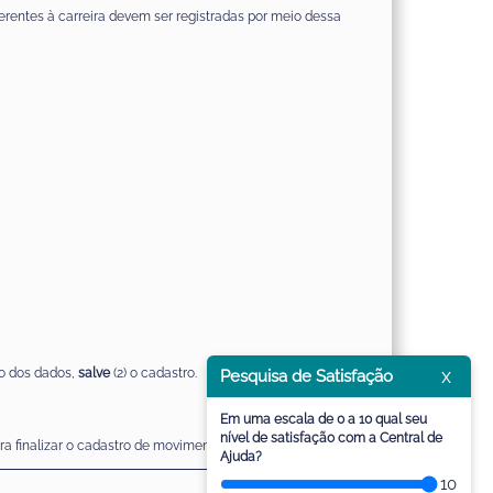
erentes à carreira devem ser registradas por meio dessa
x
ão dos dados,
salve
(2) o cadastro.
Pesquisa de Satisfação
Em uma escala de 0 a 10 qual seu
nível de satisfação com a Central de
ra finalizar o cadastro de movimentação na carreira.
Ajuda?
10