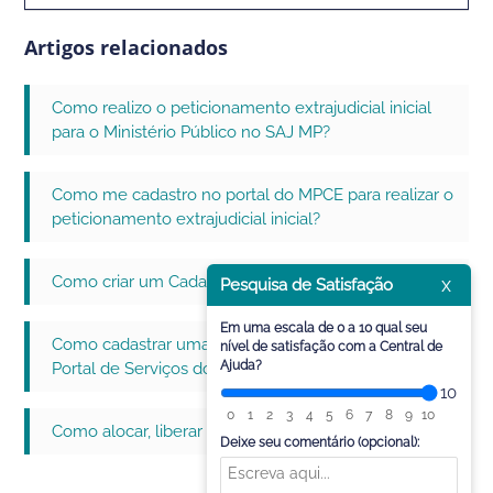
Artigos relacionados
Como realizo o peticionamento extrajudicial inicial
para o Ministério Público no SAJ MP?
Como me cadastro no portal do MPCE para realizar o
peticionamento extrajudicial inicial?
Como criar um Cadastro Controlado no SAJ MP?
x
Pesquisa de Satisfação
Em uma escala de 0 a 10 qual seu
Como cadastrar uma solicitação de informação no
nível de satisfação com a Central de
Ajuda?
Portal de Serviços do SAJ Ministério Público?
10
0
1
2
3
4
5
6
7
8
9
10
Como alocar, liberar e realocar cadastros no SAJ MP?
Deixe seu comentário (opcional):