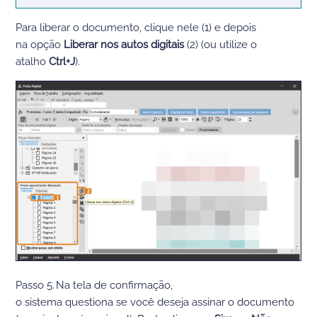
Para liberar o
documento,
clique nele
(1)
e
depois
na
opção
Liberar
nos
autos digitais
(2)
(ou
utilize o
atalho
Ctrl+J
).
Passo 5.
Na tela
de c
onfirmação,
o
sistema
questiona
se
você deseja assinar o documento