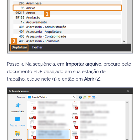
Passo 3.
Na
sequência, em
Importar
a
rquivo
,
procure pelo
docu
mento
PDF
desejado
em sua estação de
trabalho
,
clique nele (1)
e
então em
Abrir
(2)
.