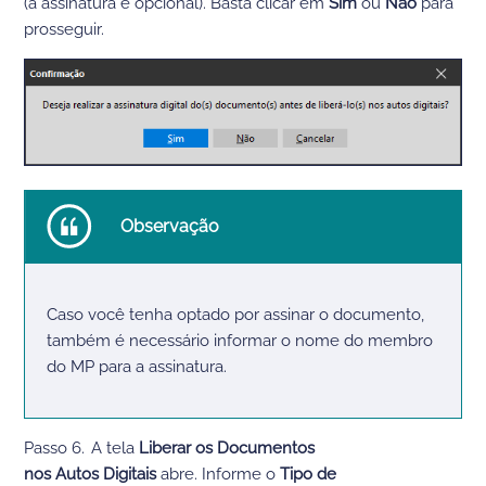
(
a assinatura é opcional
). B
asta clicar em
Sim
ou
Não
para
prosseguir.
Observação
Caso você tenha optado por assinar o documento,
também é necessário informar o nome do membro
do MP para a assinatura.
Passo 6.
A
tela
Liberar os D
ocumentos
nos
A
utos
D
igitais
abre. Informe o
Tipo de