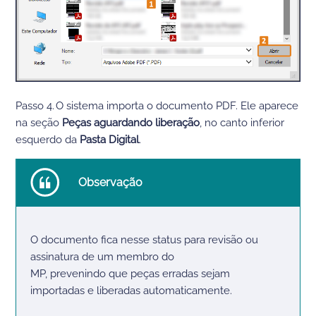
Passo 4.
O sistema
importa o
documento PDF. Ele aparece
na seção
Peças aguardando liberação
, no canto inferior
esquerdo da
Pasta Digital
.
Observação
O documento fica
n
esse status
para revisão ou
assinatura de um
membro
do
MP,
preveni
ndo
que
peças
e
rradas sejam
importadas e liberada
s automaticamente.