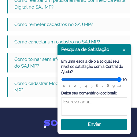
Como realizar um peticionamento por meio da Pasta
Digital no SAJ MP?
Como remeter cadastros no SAJ MP?
Como cancelar um cadastro no SAJ MP?
x
Pesquisa de Satisfação
Como tornar sem efeito documentos na Pasta Digital
Em uma escala de 0 a 10 qual seu
do SAJ MP?
nível de satisfação com a Central de
Ajuda?
10
Como cadastrar Modelos de Documentos no SAJ
0
1
2
3
4
5
6
7
8
9
10
MP?
Deixe seu comentário (opcional):
Enviar